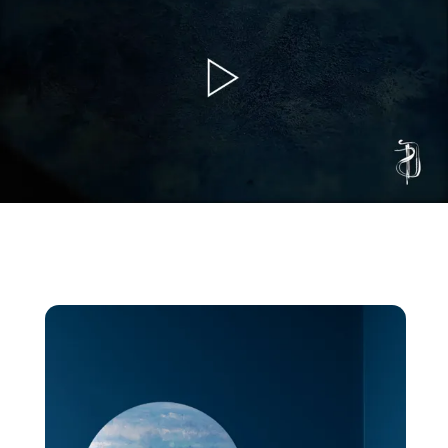
TECHNIQUE
Peinture acrylique - Mixte
Châssis Bois biseauté main