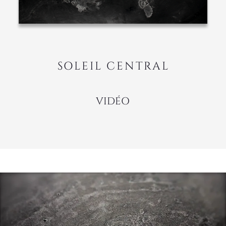
VIDÉO
TECHNIQUE
Peinture acrylique - Mixte
Goutte d’or 24 Carats
Châssis Bois biseauté main
125 cm