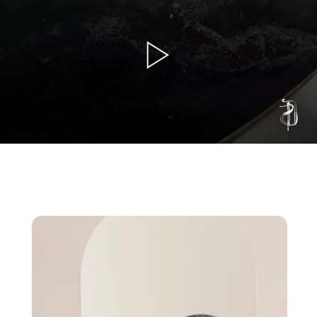
TECHNIQUE
Peinture acrylique - Mixte
Châssis Bois biseauté main