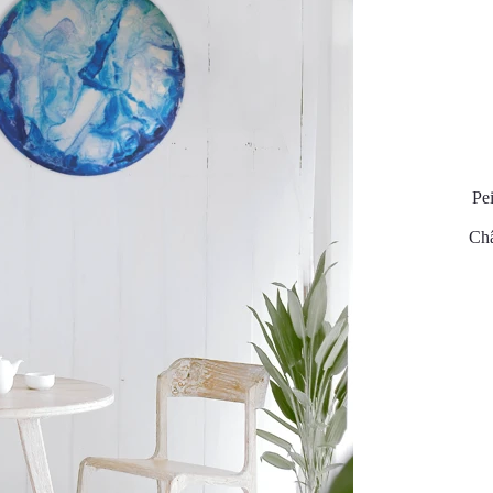
Pei
Châ